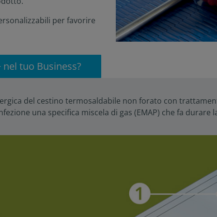
odotto.
rsonalizzabili per favorire
+ nel tuo Business?
inergica del cestino termosaldabile non forato con trattamento 
confezione una specifica miscela di gas (EMAP) che fa durare l