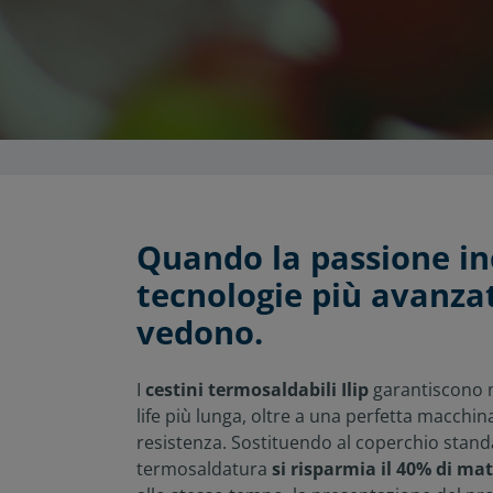
Quando la passione in
tecnologie più avanzate
vedono.
I
cestini termosaldabili Ilip
garantiscono 
life più lunga, oltre a una perfetta macchina
resistenza. Sostituendo al coperchio stand
termosaldatura
si risparmia il 40% di ma