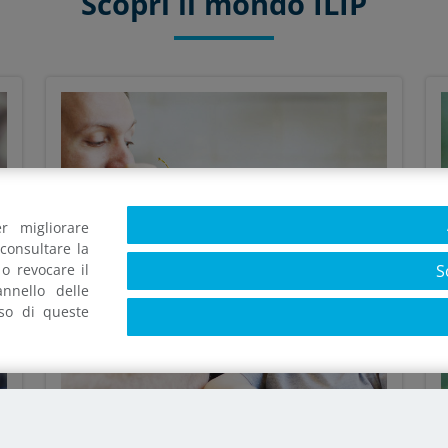
Scopri il mondo ILIP
r migliorare
consultare la
S
o revocare il
nnello delle
uso di queste
Azienda