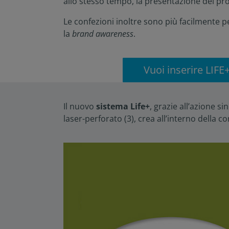
allo stesso tempo, la presentazione del pr
Le confezioni inoltre sono più facilmente pe
la
brand awareness
.
Vuoi inserire LIFE
Il nuovo
sistema Life+
, grazie all’azione s
laser-perforato (3), crea all’interno della 