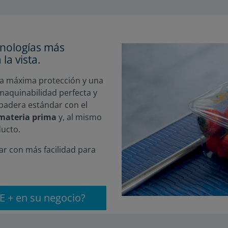
cnologías más
la vista.
la máxima protección y una
maquinabilidad perfecta y
apadera estándar con el
 materia prima
y, al mismo
ducto.
r con más facilidad para
FE + en su negocio?