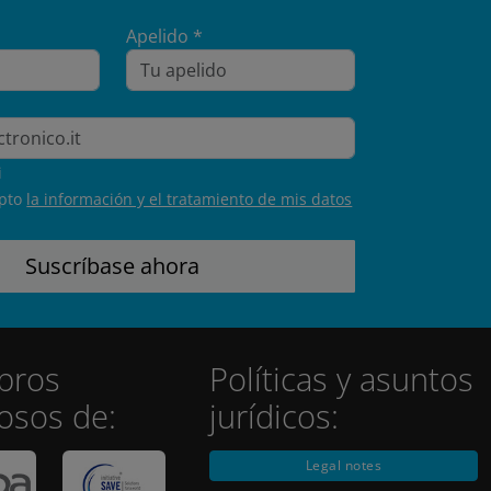
Apelido *
i
epto
la información y el tratamiento de mis datos
bros
Políticas y asuntos
losos de:
jurídicos:
Legal notes