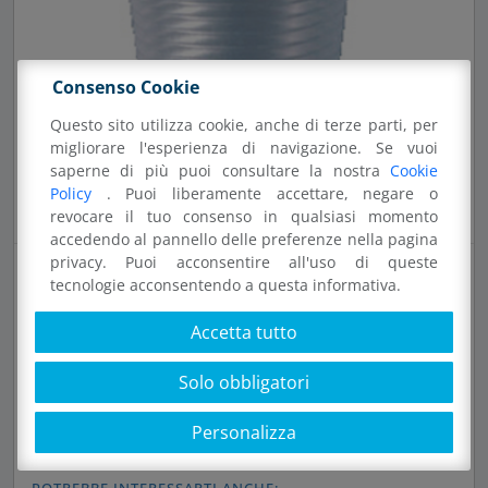
Consenso Cookie
Questo sito utilizza cookie, anche di terze parti, per
migliorare l'esperienza di navigazione. Se vuoi
saperne di più puoi consultare la nostra
Cookie
Policy
. Puoi liberamente accettare, negare o
revocare il tuo consenso in qualsiasi momento
accedendo al pannello delle preferenze nella pagina
privacy. Puoi acconsentire all'uso di queste
tecnologie acconsentendo a questa informativa.
Accetta tutto
60022 - LF200WPPTS
Solo obbligatori
1 pz bicchieri diam. 70 mm 200 ml 2,6 g PP
Personalizza
trasparente