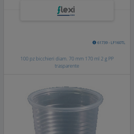
61739 - LF160TL
100 pz bicchieri diam. 70 mm 170 ml 2 g PP
trasparente