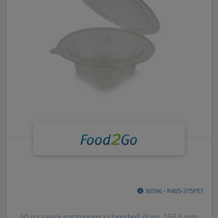
30596 - R465-375PET
50 pz vassoi gastronomia clamshell diam. 156,5 mm