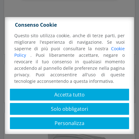
30585 - FF483-600T
Consenso Cookie
Questo sito utilizza cookie, anche di terze parti, per
50 pz vassoi gastronomia diam. 166 mm 600 ml 9,9 g
migliorare l'esperienza di navigazione. Se vuoi
RPET trasparente
saperne di più puoi consultare la nostra
Cookie
Policy
. Puoi liberamente accettare, negare o
revocare il tuo consenso in qualsiasi momento
accedendo al pannello delle preferenze nella pagina
privacy. Puoi acconsentire all'uso di queste
tecnologie acconsentendo a questa informativa.
Accetta tutto
Solo obbligatori
Personalizza