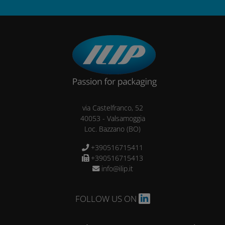
via Castelfranco, 52
40053
-
Valsamoggia
Loc. Bazzano
(BO)
+390516715411
+390516715413
info@ilip.it
FOLLOW US ON