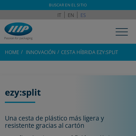
ILPAGROUP.COM
BUSCAR EN EL SITIO
IT
EN
ES
HOME
INNOVACIÓN
CESTA HÍBRIDA EZY:SPLIT
ezy:split
Una cesta de plástico más ligera y
resistente gracias al cartón