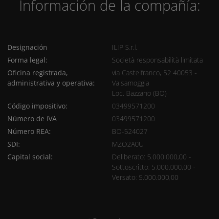
Información de la compañía:
Designación
ILIP S.r.l.
Forma legal:
Società responsabilità limitata
Oficina registrada,
via Castelfranco, 52 40053 -
administrativa y operativa:
Valsamoggia
Loc. Bazzano (BO)
Código impositivo:
03499571200
Número de IVA
03499571200
Número REA:
BO-524027
SDI:
MZO2A0U
Capital social:
Deliberato: 5.000.000,00 -
Sottoscritto: 5.000.000,00 -
Versato: 5.000.000,00