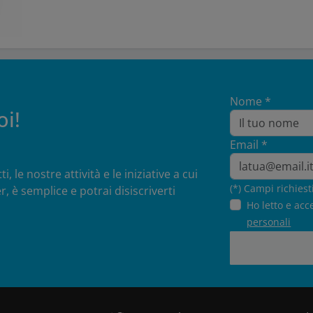
Nome *
oi!
Email *
 le nostre attività e le iniziative a cui
(*) Campi richiest
r, è semplice e potrai disiscriverti
Ho letto e acc
personali