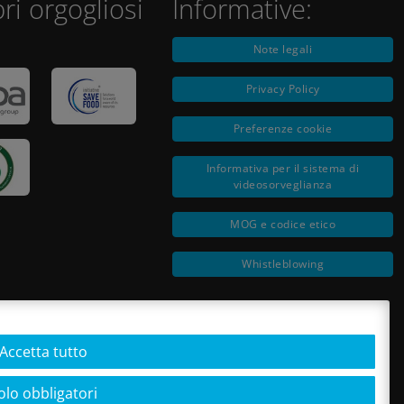
i orgogliosi
Informative:
Note legali
Privacy Policy
Preferenze cookie
Informativa per il sistema di
videosorveglianza
MOG e codice etico
Whistleblowing
Accetta tutto
olo obbligatori