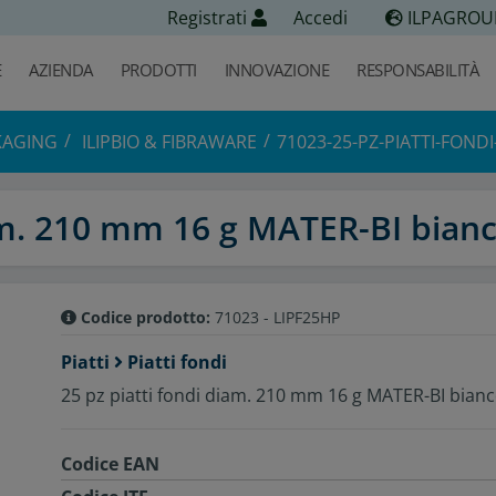
Registrati
Accedi
ILPAGROU
E
AZIENDA
PRODOTTI
INNOVAZIONE
RESPONSABILITÀ
KAGING
ILIPBIO & FIBRAWARE
71023-25-PZ-PIATTI-FOND
iam. 210 mm 16 g MATER-BI bian
Codice prodotto:
71023 - LIPF25HP
Piatti
Piatti fondi
25 pz piatti fondi diam. 210 mm 16 g MATER-BI bian
Codice EAN