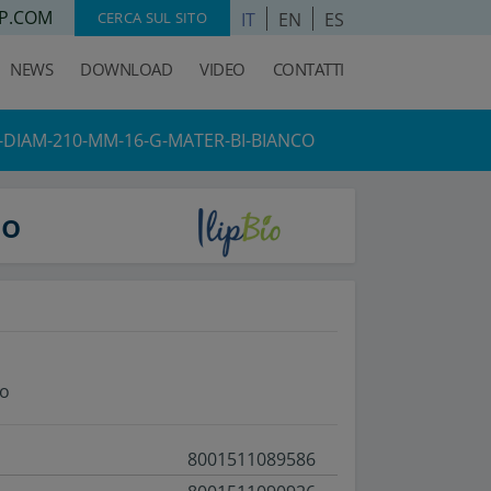
P.COM
IT
EN
ES
CERCA SUL SITO
NEWS
DOWNLOAD
VIDEO
CONTATTI
I-DIAM-210-MM-16-G-MATER-BI-BIANCO
co
co
8001511089586