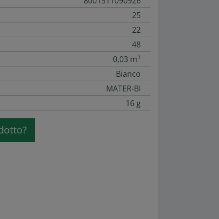
8001511090926
25
22
48
3
0,03 m
Bianco
MATER-BI
16 g
dotto?