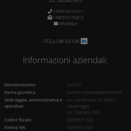
Loc. Bazzano
(BO)
+390516715411
+390516715413
info@ilip.it
FOLLOW US ON
Informazioni aziendali:
Denominazione:
ILIP S.r.l.
Forma giuridica:
Società responsabilità limitata
Sede legale, amministrativa e
via Castelfranco, 52 40053 -
operativa:
Valsamoggia
Loc. Bazzano (BO)
Codice fiscale:
03499571200
Partiva IVA:
03499571200