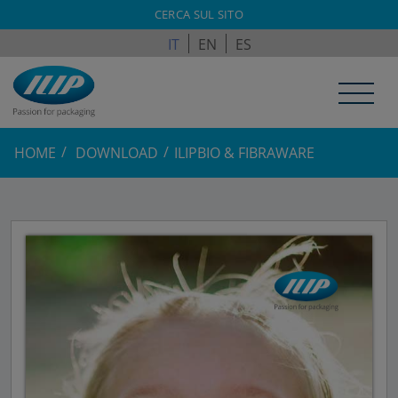
ILPAGROUP.COM
CERCA SUL SITO
IT
EN
ES
HOME
DOWNLOAD
ILIPBIO & FIBRAWARE