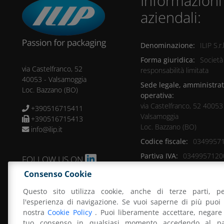
Informazioni
aziendali:
Denominazione:
ILIP S.r.l
Forma giuridica:
Società
via Castelfranco, 52
responsabilità limitata
40053
-
Valsamoggia
Sede legale, amministrat
Loc. Bazzano
(BO)
operativa:
via Castelfranco, 52 40053
+390516715411
Valsamoggia
+390516715413
Loc. Bazzano (BO)
info@ilip.it
Codice fiscale:
0349957
Partiva IVA:
0349957120
FOLLOW US ON
Numero REA:
BO-52402
Consenso Cookie
Sdi:
MZO2A0U
Questo sito utilizza cookie, anche di terze parti, pe
Capitale sociale:
Deliber
l'esperienza di navigazione. Se vuoi saperne di più puoi 
5.000.000,00 - Sottoscritto
nostra
Cookie Policy
. Puoi liberamente accettare, negare 
5.000.000,00 - Versato: 5.
tuo consenso in qualsiasi momento accedendo al pa