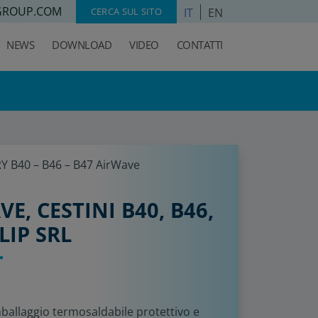
GROUP.COM
IT
EN
CERCA SUL SITO
NEWS
DOWNLOAD
VIDEO
CONTATTI
Y B40 – B46 – B47 AirWave
E, CESTINI B40, B46,
ILIP SRL
ballaggio termosaldabile protettivo e