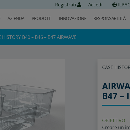
Registrati
Accedi
ILPA
E
AZIENDA
PRODOTTI
INNOVAZIONE
RESPONSABILITÀ
 HISTORY B40 – B46 – B47 AIRWAVE
CASE HISTOR
AIRWAV
B47 – 
OBIETTIVO
Creare un im