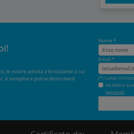
Nome *
oi!
Email *
 le nostre attività e le iniziative a cui
(*) Campi richiest
r, è semplice e potrai disiscriverti
Ho letto e acc
personali