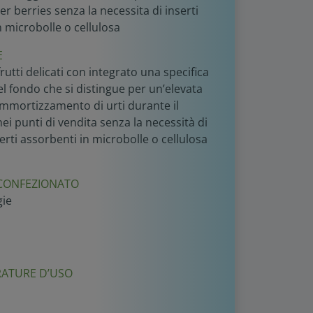
er berries senza la necessita di inserti
n microbolle o cellulosa
E
rutti delicati con integrato una specifica
l fondo che si distingue per un’elevata
ammortizzamento di urti durante il
ei punti di vendita senza la necessità di
serti assorbenti in microbolle o cellulosa
CONFEZIONATO
gie
ATURE D’USO