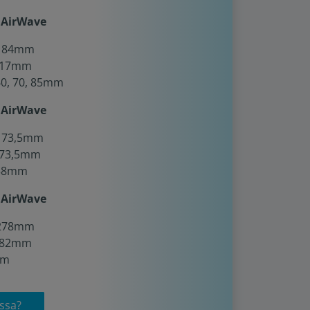
 AirWave
 184mm
 117mm
 60, 70, 85mm
 AirWave
 173,5mm
173,5mm
 58mm
 AirWave
 278mm
 182mm
mm
essa?