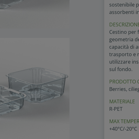
sostenibile p
assorbenti i
DESCRIZION
Cestino per f
geometria de
capacità di 
trasporto e n
utilizzare in
sul fondo.
PRODOTTO 
Berries, cilie
MATERIALE
R-PET
MAX TEMPER
+40°C/-20°C