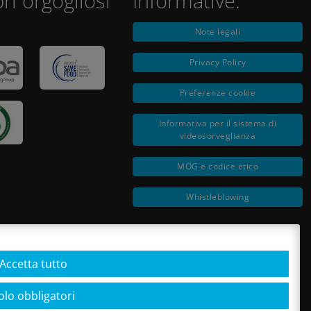
i orgogliosi
Informative:
Note legali
Privacy Policy
Preferenze cookie
Informativa per il sistema di
videosorveglianza
MOG e codice etico
Whistleblowing
Accetta tutto
olo obbligatori