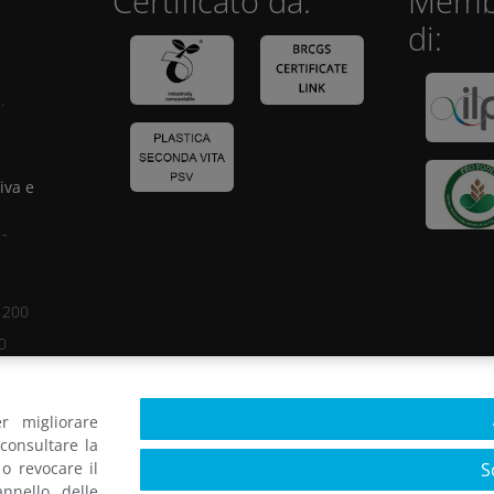
Certificato da:
Membr
di:
.
iva e
 -
1200
0
7
r migliorare
ato:
consultare la
:
S
o revocare il
000.000,00
nnello delle