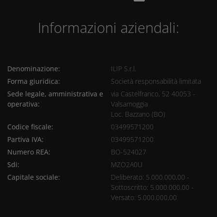
Informazioni aziendali:
Denominazione:
ILIP S.r.l.
Forma giuridica:
Società responsabilità limitata
Sede legale, amministrativa e
via Castelfranco, 52 40053 -
operativa:
Valsamoggia
Loc. Bazzano (BO)
Codice fiscale:
03499571200
Partiva IVA:
03499571200
Numero REA:
BO-524027
Sdi:
MZO2A0U
Capitale sociale:
Deliberato: 5.000.000,00 -
Sottoscritto: 5.000.000,00 -
Versato: 5.000.000,00