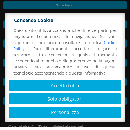
Note legali
Consenso Cookie
Privacy Policy
Questo sito utilizza cookie, anche di terze parti, per
migliorare l'esperienza di navigazione. Se vuoi
saperne di più puoi consultare la nostra
Cookie
Preferenze cookie
Policy
. Puoi liberamente accettare, negare o
revocare il tuo consenso in qualsiasi momento
accedendo al pannello delle preferenze nella pagina
Informativa per il sistema di videosorveglianza
privacy. Puoi acconsentire all'uso di queste
tecnologie acconsentendo a questa informativa.
MOG e codice etico
Accetta tutto
Solo obbligatori
Whistleblowing
Personalizza
Copyright © - Tutti i diritti riservati