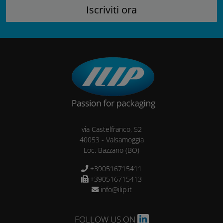
via Castelfranco, 52
40053
-
Valsamoggia
Loc. Bazzano
(BO)
+390516715411
+390516715413
info@ilip.it
FOLLOW US ON