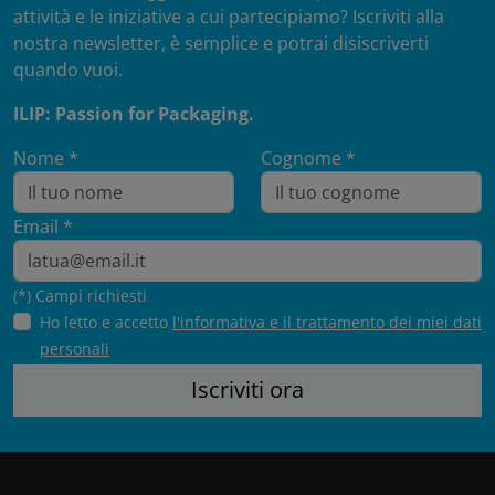
attività e le iniziative a cui partecipiamo? Iscriviti alla
nostra newsletter, è semplice e potrai disiscriverti
quando vuoi.
ILIP: Passion for Packaging.
Nome *
Cognome *
Email *
(*) Campi richiesti
Ho letto e accetto
l'informativa e il trattamento dei miei dati
personali