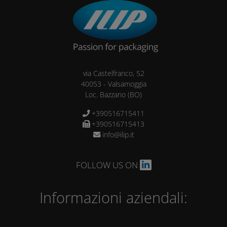
via Castelfranco, 52
40053
-
Valsamoggia
Loc. Bazzano
(BO)
+390516715411
+390516715413
info@ilip.it
FOLLOW US ON
Informazioni aziendali: