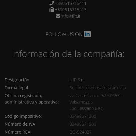
+390516715411
+390516715413
info@ilip.it
FOLLOW US ON
Información de la compañía:
Designación
ILIP S.r.l.
Forma legal:
Società responsabilità limitata
Oficina registrada,
via Castelfranco, 52 40053 -
administrativa y operativa:
Valsamoggia
Loc. Bazzano (BO)
Código impositivo:
03499571200
Número de IVA
03499571200
Número REA:
BO-524027