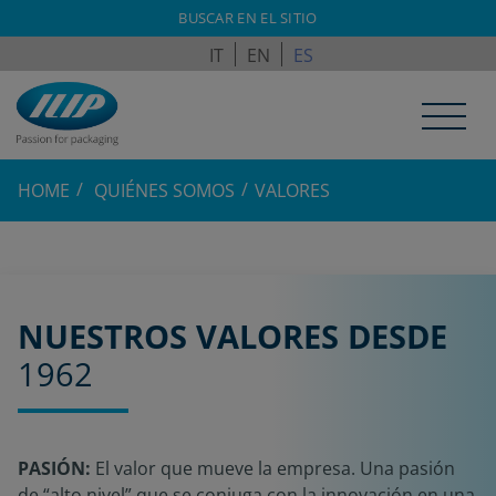
ILPAGROUP.COM
BUSCAR EN EL SITIO
IT
EN
ES
HOME
QUIÉNES SOMOS
VALORES
NUESTROS VALORES DESDE
1962
PASIÓN:
El valor que mueve la empresa. Una pasión
de “alto nivel” que se conjuga con la innovación en una