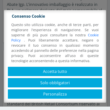
Abate Igp. L’innovativo imballaggio è realizzato in
PLA, un polimero derivato dal mais compostabile al
Consenso Cookie
100%.
Questo sito utilizza cookie, anche di terze parti, per
migliorare l'esperienza di navigazione. Se vuoi
Leggi tutto
saperne di più puoi consultare la nostra
Cookie
Policy
. Puoi liberamente accettare, negare o
revocare il tuo consenso in qualsiasi momento
accedendo al pannello delle preferenze nella pagina
privacy. Puoi acconsentire all'uso di queste
ILIP, arriva l’OK del British
tecnologie acconsentendo a questa informativa.
Retail Consortium
Accetta tutto
PUBBLICATO IL: 29 LUGLIO 2008
Solo obbligatori
ILIP punta sempre più sulla qualità: la divisione
portante di ILPA srl ha recentemente ottenuto per i
Personalizza
suoi prodotti la certificazione BRC/IOP, il rigoroso
standard del British Retail Consortium riservato ai
materiali per il confezionamento alimentare.