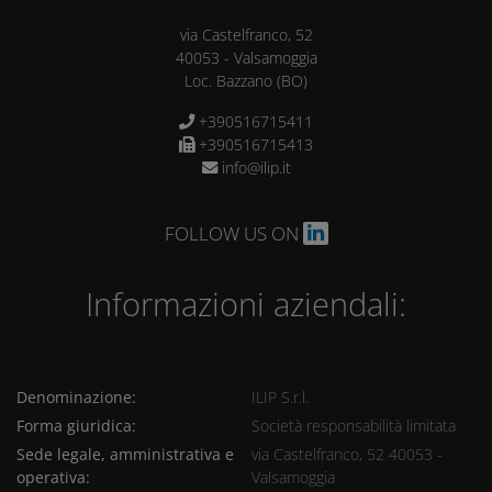
via Castelfranco, 52
40053
-
Valsamoggia
Loc. Bazzano
(BO)
+390516715411
+390516715413
info@ilip.it
FOLLOW US ON
Informazioni aziendali:
Denominazione:
ILIP S.r.l.
Forma giuridica:
Società responsabilità limitata
Sede legale, amministrativa e
via Castelfranco, 52 40053 -
operativa:
Valsamoggia