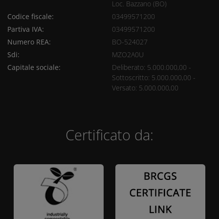
Loc. Bazzano (BO)
Codice fiscale:
03499571200
Partiva IVA:
03499571200
Numero REA:
BO-524027
Sdi:
MZO2A0U
Capitale sociale:
Deliberato: 5.000.000,00 -
Sottoscritto: 5.000.000,00 -
Versato: 5.000.000,00
Certificato da: