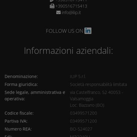
+390516715413
info@ilip.it
FOLLOW US ON
Informazioni aziendali:
Denominazione:
ILIP S.r.l.
Forma giuridica:
Società responsabilità limitata
Sede legale, amministrativa e
via Castelfranco, 52 40053 -
operativa:
Valsamoggia
Loc. Bazzano (BO)
Codice fiscale:
03499571200
Partiva IVA:
03499571200
Numero REA:
BO-524027
Sdi:
MZO2A0U