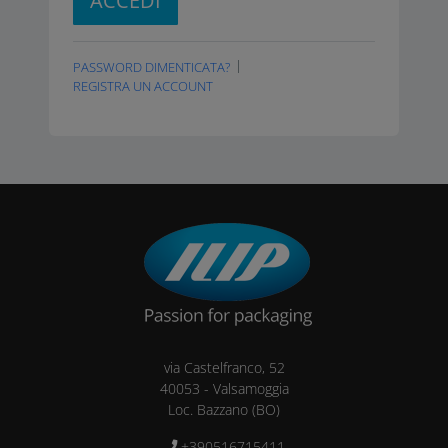
ACCEDI
PASSWORD DIMENTICATA?
REGISTRA UN ACCOUNT
via Castelfranco, 52
40053
-
Valsamoggia
Loc. Bazzano
(BO)
+390516715411