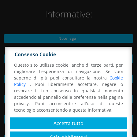
Informative:
Note legali
Consenso Cookie
Privacy Policy
Questo sito utilizza cookie, anche di terze parti, per
migliorare l'esperienza di navigazione. Se vuoi
saperne di più puoi consultare la nostra
Cookie
Preferenze cookie
Policy
. Puoi liberamente accettare, negare o
revocare il tuo consenso in qualsiasi momento
accedendo al pannello delle preferenze nella pagina
Informativa per il sistema di videosorveglianza
privacy. Puoi acconsentire all'uso di queste
tecnologie acconsentendo a questa informativa.
MOG e codice etico
Accetta tutto